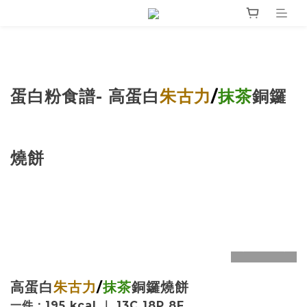
蛋白粉食譜- 高蛋白
朱古力
/
抹茶
銅鑼
燒餅
prev
next
高蛋白
朱古力
/
抹茶
銅鑼燒餅
一件：195 kcal ｜ 13C 18P 8F