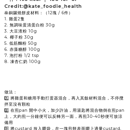
Credit:@kate_foodie_health
🥞銅鑼燒餅皮材料：（12塊 / 6件）
1. 雞蛋2隻
2. 無調味蛋清蛋白粉 30g
3. 大豆渣粉 10g
4. 椰子粉 30g
5. 低筋麵粉 50g
6. 赤藻糖醇 100g
7. 泡打粉 1/2 tsp
8. 凍杏仁奶 100g
做法：
1️⃣ 將雞蛋和糖用手動打蛋器混合，再入其餘材料混合，不停攬
拌至沒有顆粒
2️⃣ 在煎pan 開中小火，加少許油，用湯匙將混合物倒在煎pan
上，大約煎一分鐘便可以反轉另一面，再煎30-40秒便可放涼
備用
3️⃣ 將custard 放入唧袋，在一塊煎餅表面唧上適量custard,