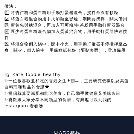
做法：
1️⃣ 將杏仁粉和蛋白粉用手動打蛋器混合，攪拌至沒有顆粒
2️⃣ 將蛋白粉混合物用中火加熱至冒煙，期間要攪拌，關火備用
3️⃣ 蛋黃先與糖混合，再加入可可粉/抹茶粉用手動打蛋器混合
4️⃣ 逐少將蛋白粉混合物加入蛋黃混合物，用手動打蛋器快速攪
拌
5️⃣ 將混合物倒入鍋中，開中小火，用手動打蛋器不停攪拌至杰
身，關火，倒入碗中，用保鮮紙包好（要貼表面），雪凍備用
Ig: Kate_foodie_healthy
✨一位很喜歡煮和吃的香港女生👩🏻‍🍳，主要研究低碳以及高蛋
白料理和甜品的食譜❤️
✨提倡就算要減肥都能吃美食，自己動手做健康又美味💪🏻
✨喜歡跟大家分享不同類型的食譜，有興趣可以到我的
instagram 看看😎
MARS產品