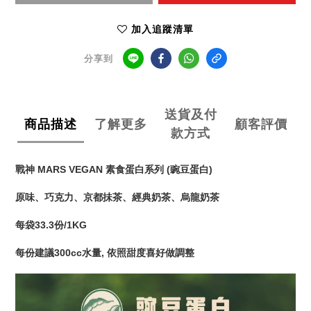
加入追蹤清單
分享到
送貨及付
商品描述
了解更多
顧客評價
款方式
戰神 MARS VEGAN 素食蛋白系列 (豌
豆蛋白)
原味
、
巧克力
、
京都抺茶
、
經典奶茶
、
烏龍奶茶
每袋33.3份/1KG
每份建議300cc水量, 依照甜度喜好做調整