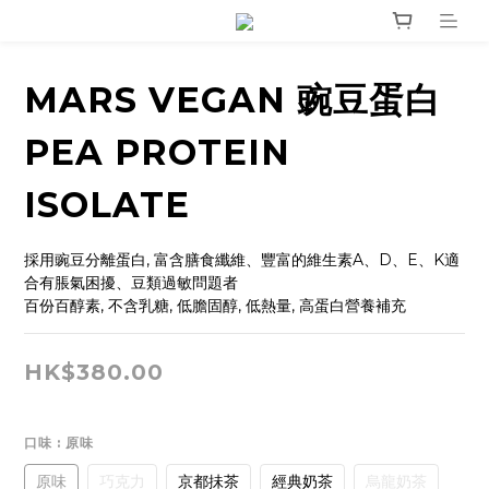
MARS VEGAN 豌豆蛋白
PEA PROTEIN
ISOLATE
採用豌豆分離蛋白, 富含膳食纖維、豐富的維生素A、D、E、K適
合有脹氣困擾、豆類過敏問題者
百份百醇素, 不含乳糖, 低膽固醇, 低熱量, 高蛋白營養補充
HK$380.00
口味
: 原味
原味
巧克力
京都抺茶
經典奶茶
烏龍奶茶