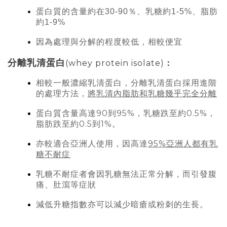
蛋白質的含量約在
％、乳糖約
、脂肪
30-90
1-5%
約
1-9%
因為處理與分解的程度較低，相較便宜
分離
乳清蛋白
(whey protein isolate)
：
相較一般濃縮乳清蛋白，分離
乳清蛋白採用進階
的處理方法，
將乳清內脂肪和乳糖幾乎完全分離
90
95%
0.5%
蛋白質含量高達
到
，乳糖跌至約
，
0.5
1%
脂肪跌至約
到
。
95%
亦較適合亞洲人使用，因高達
亞洲人都有乳
糖不耐症
乳糖不耐症者會因乳糖無法正常分解，而引發腹
痛、肚瀉等症狀
減低升糖指數亦可以減少暗瘡或粉刺的生長。