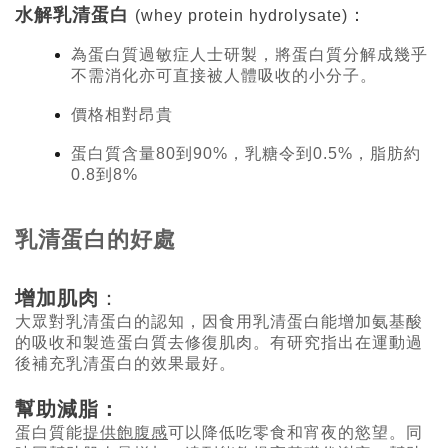
水解乳清蛋白
：
(whey protein hydrolysate)
為蛋白質過敏症人士研製，將蛋白質分解成幾乎
不需消化亦可直接被人體吸收的小分子。
價格相對昂貴
蛋白質含量
到
乳糖令到
脂肪約
80
90%，
0.5%，
到
0.8
8%
乳清蛋白的好處
增加肌肉
：
大眾對乳清蛋白的認知，因食用乳清蛋白能增加氨基酸
的吸收和製造蛋白質去修復肌肉。有研究指出在運動過
後補充乳清蛋白的效果最好。
幫助減脂：
蛋白質能
提供飽腹感
可以降低吃零食和宵夜的慾望。同