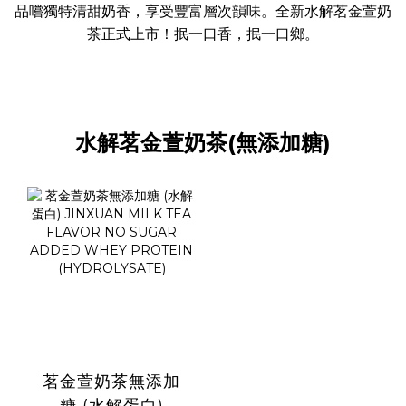
品嚐獨特清甜奶香，享受豐富層次韻味。全新水解茗金萱奶
茶正式上市！抿一口香，抿一口鄉。
水解茗金萱奶茶(無添加糖)
茗金萱奶茶無添加