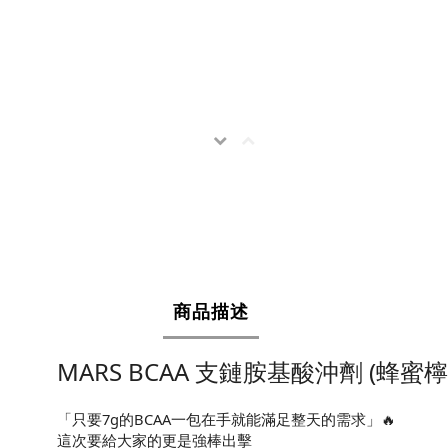
商品描述
MARS BCAA 支鏈胺基酸沖劑 (蜂蜜
《預
「只要7g的BCAA一包在手就能滿足整天的需求」🔥
訂
這次要給大家的更是強棒出擊