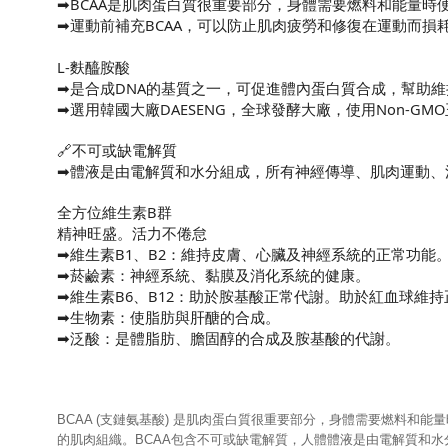
➡BCAA是肌肉蛋白質很重要部分，身體需要燃料和能量時便
ITEM
➡運動前補充BCAA，可以防止肌肉疲勞和修復在運動而損
WILL
L-麩醯胺酸
BE
➡是合成DNA的基質之一，可促進體內蛋白質合成，幫助
➡選用韓國大廠DAESENG，全球發酵大廠，使用Non-
DELIVERED
ON
🔗不可或缺電解質
➡體液是由電解質和水分組成，所有神經傳導、肌肉運動、
4TH
全方位維生素B群
MARCH》
精神旺盛。活力不倦怠
➡維生素B1、B2：維持皮膚、心臟及神經系統的正常功能
______________________________
➡菸鹼素：神經系統、黏膜及消化系統的健康。
訂
➡維生素B6、B12：助於胺基酸正常代謝。助於紅血球維
➡生物素：使脂肪與肝醣的合成。
商
➡泛酸：是體脂肪、膽固醇的合成及胺基酸的代謝。
品
將
BCAA (支鏈氨基酸) 是肌肉蛋白質很重要部分，身體需要燃料和
於
的肌肉組織。BCAA包含不可或缺電解質，人體體液是由電解質和