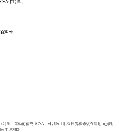
CAA作能量。
有追溯性。
AA作能量。運動前補充BCAA，可以防止肌肉疲勞和修復在運動而損耗
調節生理機能。