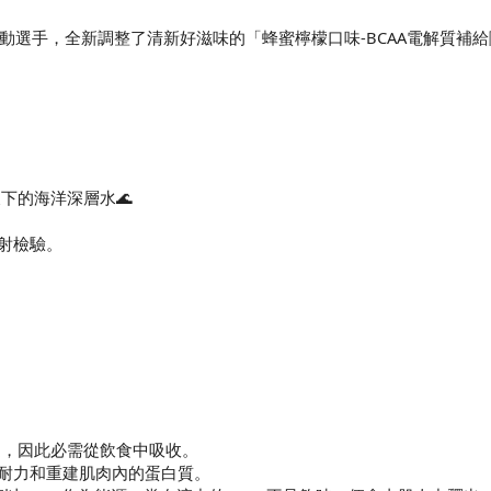
選手，全新調整了清新好滋味的「蜂蜜檸檬口味-BCAA電解質補給
下的海洋深層水🌊
射檢驗。
造，因此必需從飲食中吸收。
耐力和重建肌肉內的蛋白質。