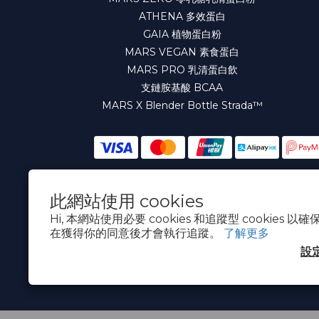
ATHENA 多效蛋白
寄
GAIA 植物蛋白粉
出》
MARS VEGAN 素食蛋白
MARS PRO 乳清蛋白飲
《PRE-
支鏈胺基酸 BCAA
ORDER
MARS X Blender Bottle Strada™
ITEM
WILL
BE
此網站使用 cookies
DELIVERED
繁體中文
Hi, 本網站使用必要 cookies 和追蹤型 cookies
ON
在獲得你的同意後才會執行追蹤。
了解更多
4TH
設
MARCH》
______________________________