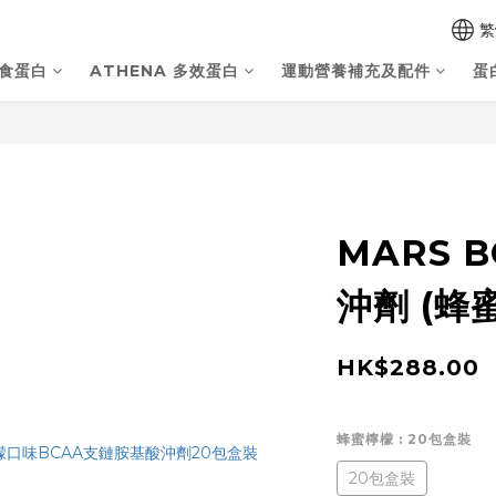
繁
素食蛋白
ATHENA 多效蛋白
運動營養補充及配件
蛋
MARS 
沖劑 (蜂
HK$288.00
蜂蜜檸檬
: 20包盒裝
20包盒裝