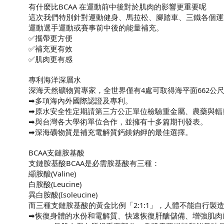
有什麼比BCAA 在運動前中後對於肌肉的影響更重要呢
商
這次我們特別針對運動健身、馬拉松、腳踏車、三鐵各個運動
運動選手運動或賽事前中後的能量補充。
品
✅攜帶更方便
將
✅補充更有效
✅肌肉更有感
於
專利海洋深層水
3
深海天然礦物質專家，全世界僅有4處可取得海平面662公尺
月
➡多項海內外國際認證及專利。
➡原水安全性定期請第三方公正單位檢驗重金屬、農藥與輻
4
➡與台灣各大學術單位合作，並擁有十多篇期刊發表。
➡深海礦物質是補充電解質鈣鎂鈉鉀的最佳選擇。
日
BCAA支鏈胺基酸
寄
支鏈胺基酸BCAA是必需胺基酸有三種：
出》
纈胺酸(Valine)
白胺酸(Leucine)
《PRE-
異白胺酸(Isoleucine)
而三種支鏈胺基酸的黃金比例「2:1:1」，人體不能自行製
ORDER
➡恢復身體的水份和電解質、快速恢復肝醣儲備、增強肌肉