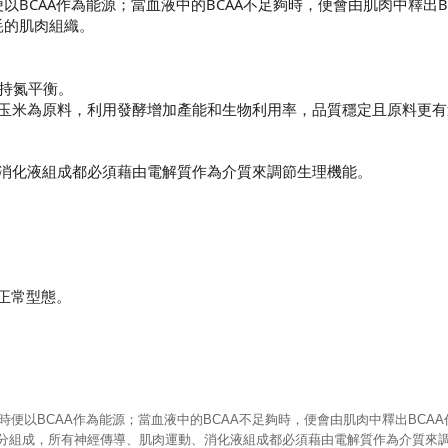
以BCAA作為能源；當血液中的BCAA不足夠時，便會由肌肉中釋出B
耗的肌肉組織。
維持氮平衡。
GMO玉米為原料，利用發酵增加產能和生物利用率，品質穩定且原料更
消化液組成都必須藉由電解質作為介質來調節生理機能。
。
_______________________
《預
持正常型態。
能量時便以BCAA作為能源；當血液中的BCAA不足夠時，便會由肌肉中釋出BC
水分組成，所有神經傳導、肌肉運動、消化液組成都必須藉由電解質作為介質來