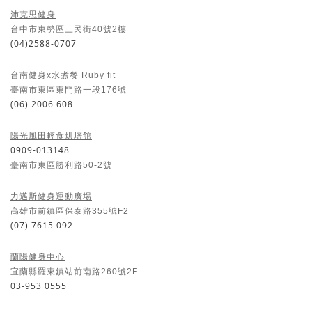
沛克思健身
台中市東勢區三民街40號2樓
(04)2588-0707
台南健身x水煮餐 Ruby fit
臺南市東區東門路一段176號
(06) 2006 608
陽光風田輕食烘培館
0909-013148
臺南市東區勝利路50-2號
力邁斯健身運動廣場
高雄市前鎮區保泰路355號F2
(07) 7615 092
蘭陽健身中心
宜蘭縣羅東鎮站前南路260號2F
03-953 0555