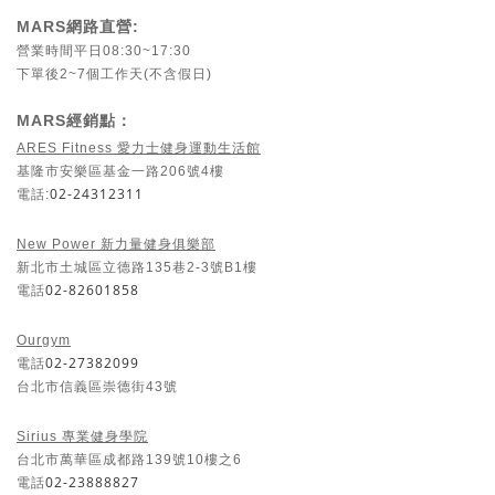
MARS網路直營:
營業時間平日08:30~17:30
下單後2~7個工作天(不含假日)
MARS經銷點：
ARES Fitness 愛力士健身運動生活館
基隆市安樂區基金一路206號4樓
02-24312311
電話:
New Power 新力量健身俱樂部
新北市土城區立德路135巷2-3號B1樓
02-82601858
電話
Ourgym
02-27382099
電話
台北市信義區崇德街43號
Sirius 專業健身學院
台北市萬華區成都路139號10樓之6
02-23888827
電話