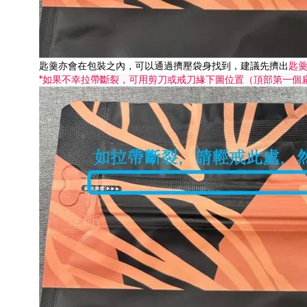
匙羹亦會在包裝之內，可以通過擠壓袋身找到，建議先擠出
匙
*如果不幸拉帶斷裂，可用剪刀或戒刀緣下圖位置（頂部第一個