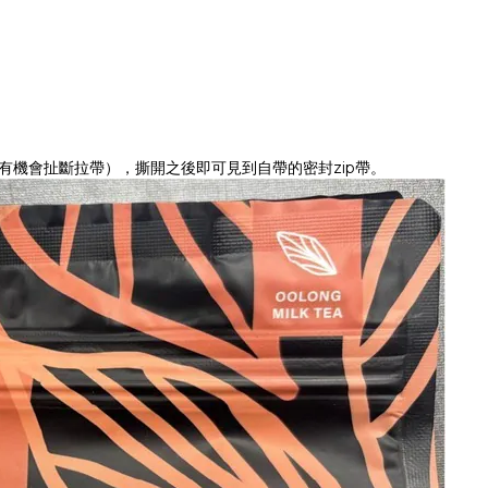
有機會扯斷拉帶），撕開之後即可見到自帶的密封zip帶。