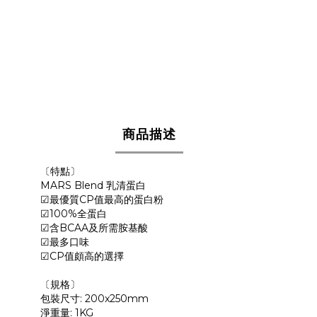
商品描述
〔特點〕
MARS Blend 乳清蛋白
☑最優質CP值最高的蛋白粉
☑100%全蛋白
☑含BCAA及所需胺基酸
☑最多口味
☑CP值頗高的選擇
〔規格〕
包裝尺寸: 200x250mm
淨重量: 1KG