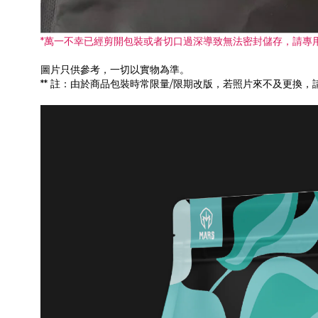
*萬一不幸已經剪開包裝或者切口過深導致無法密封儲存，請專
圖片只供參考，一切以實物為準。
** 註：由於商品包裝時常限量/限期改版，若照片來不及更換