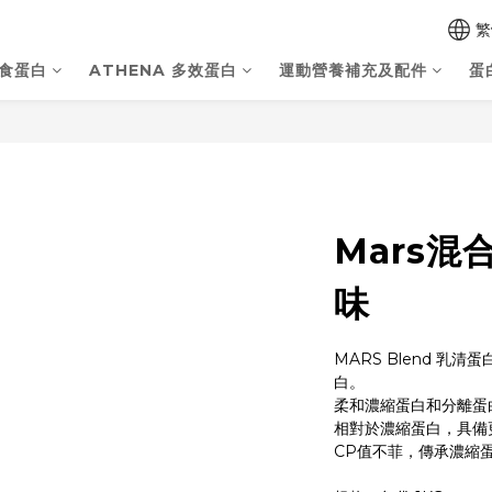
繁
素食蛋白
ATHENA 多效蛋白
運動營養補充及配件
蛋
Mars混
味
MARS Blend 乳
白。 
柔和濃縮蛋白和分離蛋
相對於濃縮蛋白，具備
CP值不菲，傳承濃縮