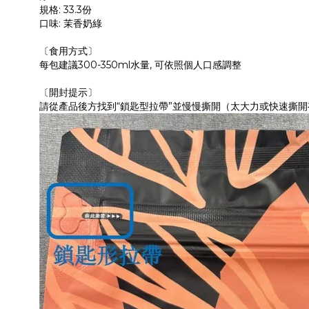
規格: 33.3份
口味: 茉香奶綠
〔食用方式〕
每包建議300-350ml水量, 可依照個人口感調整
〔開封提示〕
請從產品後方找到“鎖匙型拉帶”並慢慢撕開（太大力或快速撕開