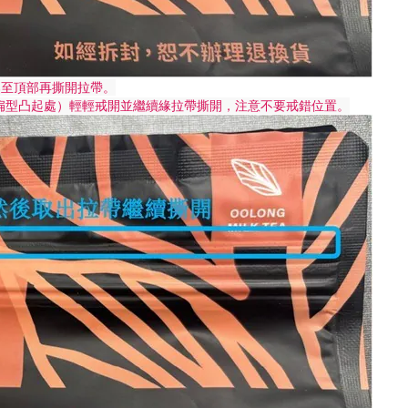
羹至頂部再撕開拉帶
。
扁型凸起處）輕輕戒開並繼續緣拉帶撕開，注意不要戒錯位置。