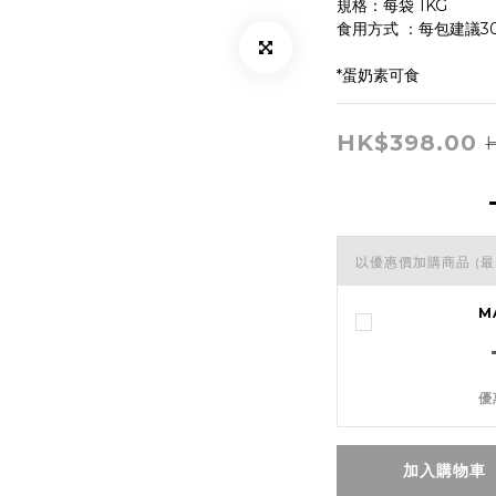
規格：每袋 1KG
食用方式 ：每包建議30
*蛋奶素可食
HK$398.00
以優惠價加購商品
(最
M
優
加入購物車